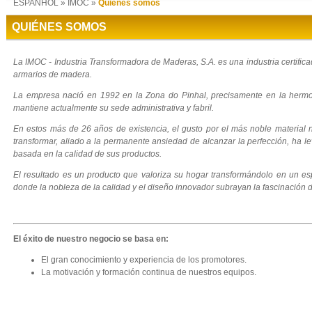
ESPANHOL
»
IMOC
»
Quiénes somos
QUIÉNES SOMOS
La IMOC - Industria Transformadora de Maderas, S.A. es una industria certificad
armarios de madera.
La empresa nació en 1992 en la Zona do Pinhal, precisamente en la hermo
mantiene actualmente su sede administrativa y fabril.
En estos más de 26 años de existencia, el gusto por el más noble material n
transformar, aliado a la permanente ansiedad de alcanzar la perfección, ha l
basada en la calidad de sus productos.
El resultado es un producto que valoriza su hogar transformándolo en un esp
donde la nobleza de la calidad y el diseño innovador subrayan la fascinación d
El éxito de nuestro negocio se basa en:
El gran conocimiento y experiencia de los promotores.
La motivación y formación continua de nuestros equipos.