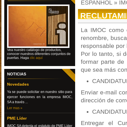
ESPANHOL
»
IM
RECLUTAM
La IMOC como e
renombre, busca
responsable por l
Vea nuestro catálogo de productos,
Por lo tanto, si
conocer nuestros diferentes conjuntos de
puertas.
Haga
clic aquí
formar parte de 
que sea más con
NOTICIAS
CANDIDATUR
Novedades
Enviar e-mail co
Ya se puede solicitar en nuestro sitio para
ejercer funciones en la empresa IMOC,
dirección de cor
SA a través ...
Ler mas »
CANDIDATU
PME Líder
Entregar el Cur
IMOC SA detenta el estatuto de PME Líder