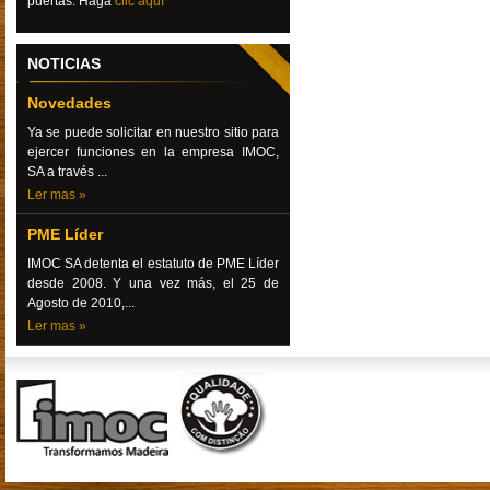
puertas.
Haga
clic aquí
NOTICIAS
Novedades
Ya se puede solicitar en nuestro sitio para
ejercer funciones en la empresa IMOC,
SA a través ...
Ler mas »
PME Líder
IMOC SA detenta el estatuto de PME Líder
desde 2008. Y una vez más, el 25 de
Agosto de 2010,...
Ler mas »